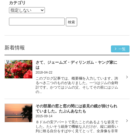
カテゴリ
新着情報
一覧
さて、ジェームズ・ディリンガム・ヤング家に
は
2018-04-22
このブログ記事では、概要欄を入力しています。誇
るべき二つのものがありました。一つはジムの金時
計です。かつてはジムの父、そしてその前にはジム
の...
その部屋の窓と窓の間には姿見の鏡が掛けられ
ていました。たぶんあなたも
2015-09-14
８ドルの安アパートで見たことのあるような姿見で
した。たいそう細身で機敏な人だけが、縦に細長い
列に映る自分をすばやく見てとって、全身像を非常